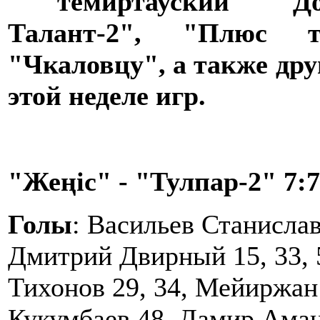
темиртауский "
Талант-2",
"Плюс т
"Чкаловцу",
а также др
этой неделе игр.
"Жеңіс" - "Тулпар-2" 7:7 
Голы
: Васильев Станислав
Дмитрий Двирный 15, 33, 
Тихонов 29, 34, Мейиржан
Кукумбаев 48, Дамир Аман